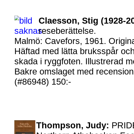
Claesson, Stig (1928-2
reseberättelse.
Malmö: Cavefors, 1961. Origina
Häftad med lätta bruksspår och 
skada i ryggfoten. Illustrerad m
Bakre omslaget med recension
(#86948) 150:-
Thompson, Judy:
PRID