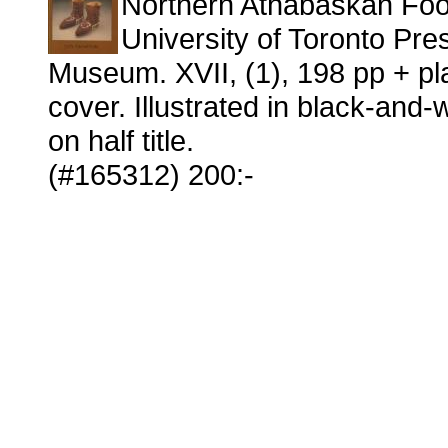
Northern Athabaskan Foo
University of Toronto Pre
Museum. XVII, (1), 198 pp + pla
cover. Illustrated in black-and-w
on half title.
(#165312) 200:-