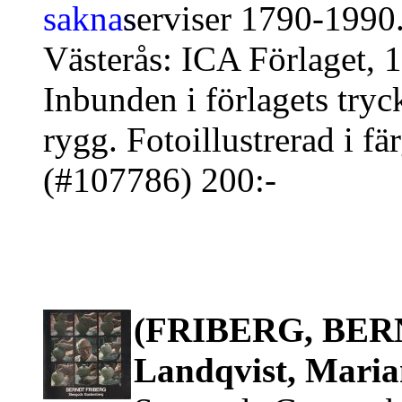
serviser 1790-1990
Västerås: ICA Förlaget, 
Inbunden i förlagets try
rygg. Fotoillustrerad i fär
(#107786) 200:-
(FRIBERG, BERND
Landqvist, Maria