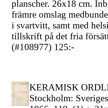
planscher. 26x18 cm. Inb
främre omslag medbundet
i svartvitt, samt med hel
tillskrift på det fria försä
(#108977) 125:-
KERAMISK ORDLI
Stockholm: Sveriges