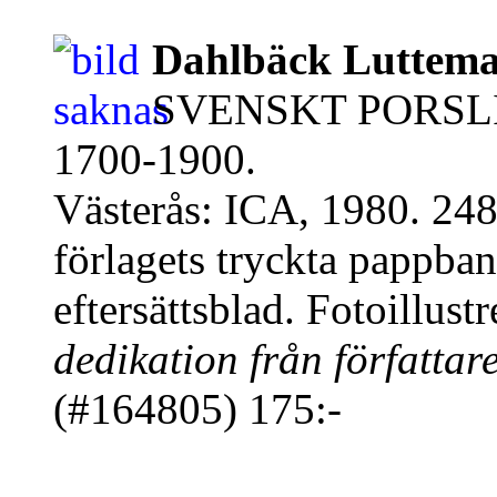
Dahlbäck Luttema
SVENSKT PORSLIN. 
1700-1900.
Västerås: ICA, 1980. 248
förlagets tryckta pappban
eftersättsblad. Fotoillustr
dedikation från författa
(#164805) 175:-