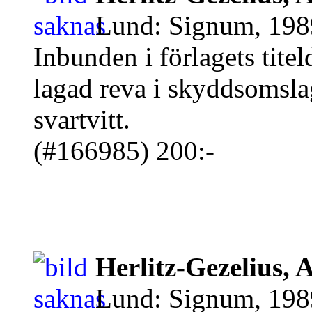
Lund: Signum, 1989
Inbunden i förlagets tite
lagad reva i skyddsomslag
svartvitt.
(#166985) 200:-
Herlitz-Gezelius,
Lund: Signum, 1989