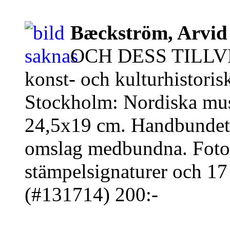
Bæckström, Arvid 
OCH DESS TILLV
konst- och kulturhistori
Stockholm: Nordiska muse
24,5x19 cm. Handbundet 
omslag medbundna. Fotoil
stämpelsignaturer och 17
(#131714) 200:-