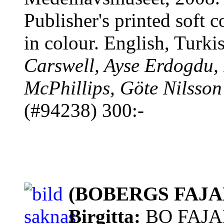
Publisher's printed soft c
in colour. English, Turki
Carswell, Ayse Erdogdu,
McPhillips, Göte Nilsso
(#94238) 300:-
(BOBERGS FAJAN
Birgitta:
BO FAJA