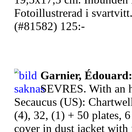
Fotoillustrerad i svartvitt
(#81582) 125:-
Garnier, Édouard
SEVRES. With an hi
Secaucus (US): Chartwell
(4), 32, (1) + 50 plates, 
cover in dust jacket with