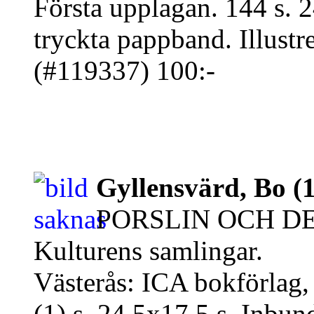
Första upplagan. 144 s. 2
tryckta pappband. Illustre
(#119337) 100:-
Gyllensvärd, Bo (
PORSLIN OCH DE
Kulturens samlingar.
Västerås: ICA bokförlag,
(1) s. 24,5x17,5 s. Inbun