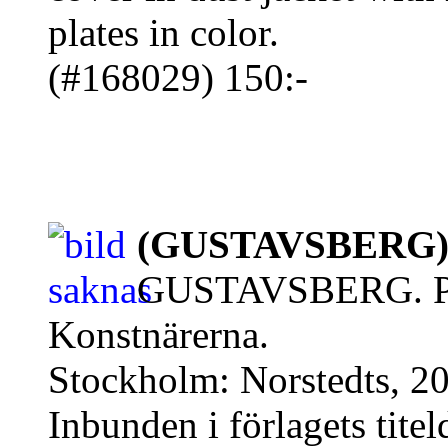
plates in color.
(#168029) 150:-
(GUSTAVSBERG) A
GUSTAVSBERG. Pors
Konstnärerna.
Stockholm: Norstedts, 20
Inbunden i förlagets tit