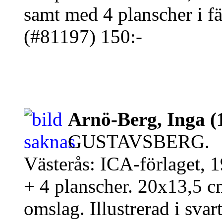
samt med 4 planscher i fä
(#81197) 150:-
Arnö-Berg, Inga (
GUSTAVSBERG.
Västerås: ICA-förlaget, 
+ 4 planscher. 20x13,5 c
omslag. Illustrerad i svar