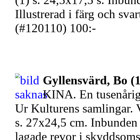
Illustrerad i färg och svart
(#120110) 100:-
Gyllensvärd, Bo (
KINA. En tusenårig
Ur Kulturens samlingar. 
s. 27x24,5 cm. Inbunden 
lagade revor i skyddsomsl