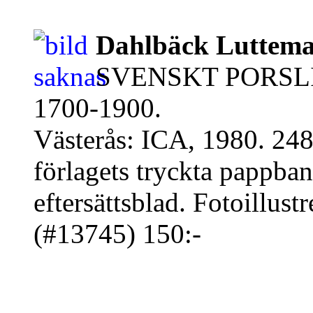
Dahlbäck Luttema
SVENSKT PORSLIN. 
1700-1900.
Västerås: ICA, 1980. 248
förlagets tryckta pappban
eftersättsblad. Fotoillustr
(#13745) 150:-