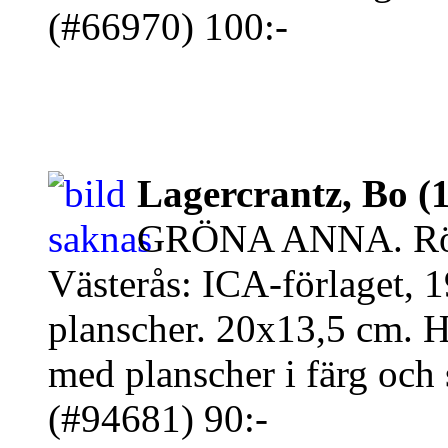
(#66970) 100:-
Lagercrantz, Bo (
GRÖNA ANNA. Rörs
Västerås: ICA-förlaget, 1
planscher. 20x13,5 cm. Häf
med planscher i färg och s
(#94681) 90:-