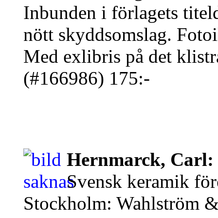
Inbunden i förlagets tit
nött skyddsomslag. Fotoill
Med exlibris på det klistr
(#166986) 175:-
Hernmarck, Carl:
Svensk keramik för
Stockholm: Wahlström & 