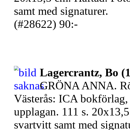
samt med signaturer.
(#28622) 90:-
Lagercrantz, Bo (
GRÖNA ANNA. Rörs
Västerås: ICA bokförlag,
upplagan. 111 s. 20x13,5 
svartvitt samt med signat