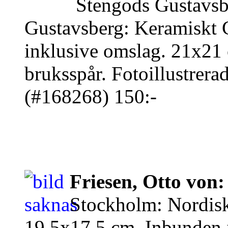
Stengods Gustavsb
Gustavsberg: Keramiskt C
inklusive omslag. 21x21
bruksspår. Fotoillustrera
(#168268) 150:-
Friesen, Otto von:
Stockholm: Nordiska
19,5x17,5 cm. Inbunden i