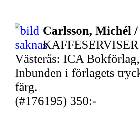
Carlsson, Michél 
KAFFESERVISER 
Västerås: ICA Bokförlag,
Inbunden i förlagets tryc
färg.
(#176195) 350:-