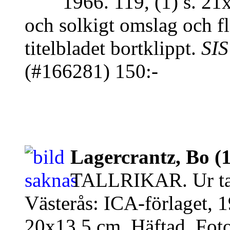
1966. 119, (1) s. 2
och solkigt omslag och flä
titelbladet bortklippt.
SIS
(#166281) 150:-
Lagercrantz, Bo (
TALLRIKAR. Ur tall
Västerås: ICA-förlaget, 1
20x13,5 cm. Häftad. Fotoil