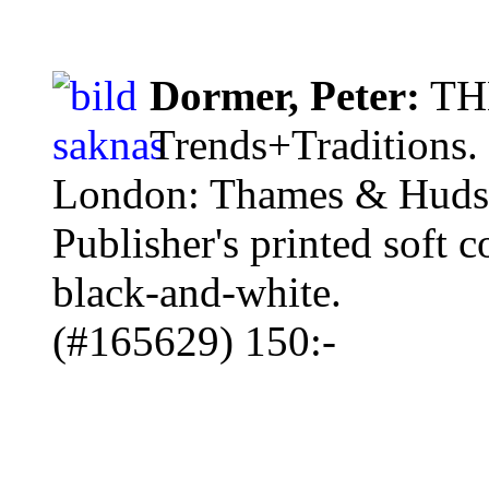
Dormer, Peter:
TH
Trends+Traditions.
London: Thames & Hudso
Publisher's printed soft c
black-and-white.
(#165629) 150:-