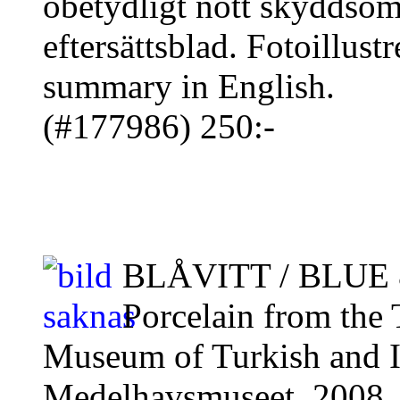
obetydligt nött skyddsom
eftersättsblad. Fotoillustr
summary in English.
(#177986) 250:-
BLÅVITT / BLUE
Porcelain from the
Museum of Turkish and Is
Medelhavsmuseet, 2008. 