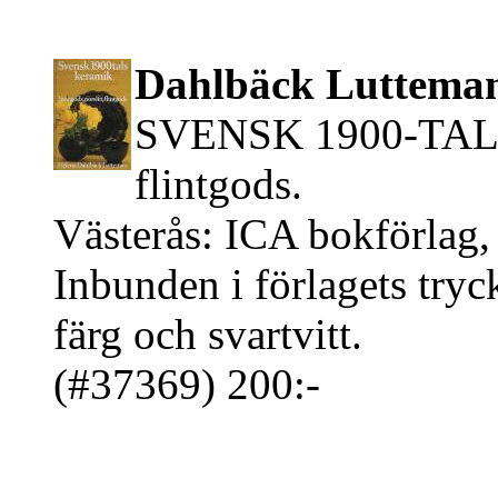
Dahlbäck Lutteman
SVENSK 1900-TALS
flintgods.
Västerås: ICA bokförlag,
Inbunden i förlagets tryc
färg och svartvitt.
(#37369) 200:-