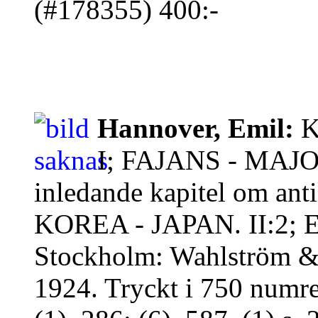
(#178355) 400:-
Hannover, Emil:
K
I; FAJANS - MAJ
inledande kapitel om anti
KOREA - JAPAN. II:2
Stockholm: Wahlström &
1924. Tryckt i 750 numre