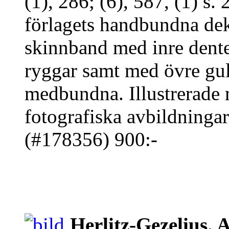
(1), 286; (6), 587, (1) s
förlagets handbundna dek
skinnband med inre dentel
ryggar samt med övre gul
medbundna. Illustrerade
fotografiska avbildningar 
(#178356) 900:-
Herlitz-Gezelius,