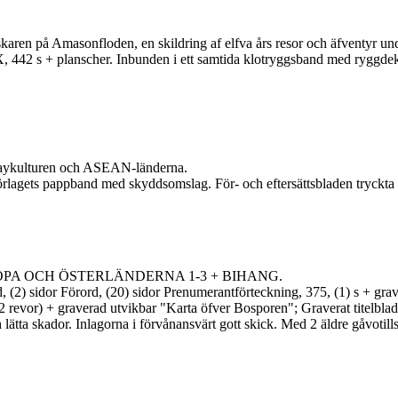
n på Amasonfloden, en skildring af elfva års resor och äfventyr und
442 s + planscher. Inbunden i ett samtida klotryggsband med ryggdekor.
lturen och ASEAN-länderna.
agets pappband med skyddsomslag. För- och eftersättsbladen tryckta me
OPA OCH ÖSTERLÄNDERNA 1-3 + BIHANG.
 (2) sidor Förord, (20) sidor Prenumerantförteckning, 375, (1) s + grave
 revor) + graverad utvikbar "Karta öfver Bosporen"; Graverat titelblad, 
ätta skador. Inlagorna i förvånansvärt gott skick. Med 2 äldre gåvotillsk