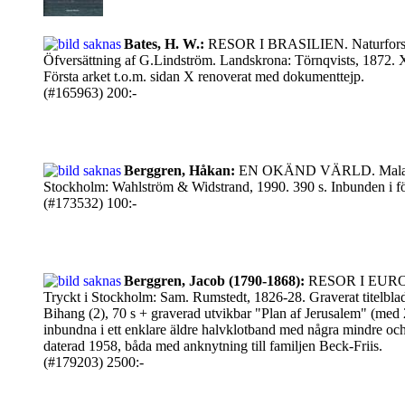
Bates, H. W.:
RESOR I BRASILIEN. Naturforskare
Öfversättning af G.Lindström. Landskrona: Törnqvists, 1872. X, 
Första arket t.o.m. sidan X renoverat med dokumenttejp.
(#165963) 200:-
Berggren, Håkan:
EN OKÄND VÄRLD. Malayku
Stockholm: Wahlström & Widstrand, 1990. 390 s. Inbunden i förl
(#173532) 100:-
Berggren, Jacob (1790-1868):
RESOR I EUR
Tryckt i Stockholm: Sam. Rumstedt, 1826-28. Graverat titelblad,
Bihang (2), 70 s + graverad utvikbar "Plan af Jerusalem" (med 2
inbundna i ett enklare äldre halvklotband med några mindre och l
daterad 1958, båda med anknytning till familjen Beck-Friis.
(#179203) 2500:-