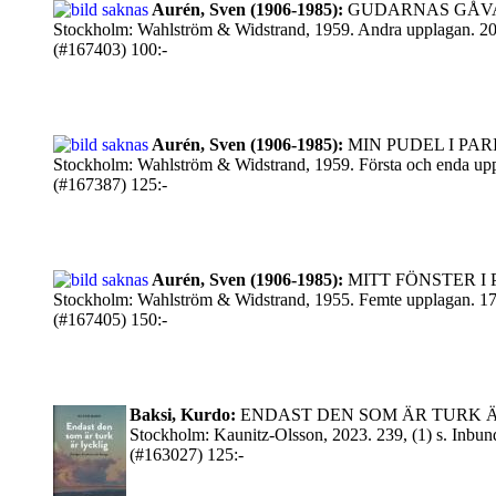
Aurén, Sven (1906-1985):
GUDARNAS GÅV
Stockholm: Wahlström & Widstrand, 1959. Andra upplagan. 209, 
(#167403) 100:-
Aurén, Sven (1906-1985):
MIN PUDEL I PARI
Stockholm: Wahlström & Widstrand, 1959. Första och enda uppla
(#167387) 125:-
Aurén, Sven (1906-1985):
MITT FÖNSTER I 
Stockholm: Wahlström & Widstrand, 1955. Femte upplagan. 177,
(#167405) 150:-
Baksi, Kurdo:
ENDAST DEN SOM ÄR TURK ÄR LY
Stockholm: Kaunitz-Olsson, 2023. 239, (1) s. Inbu
(#163027) 125:-