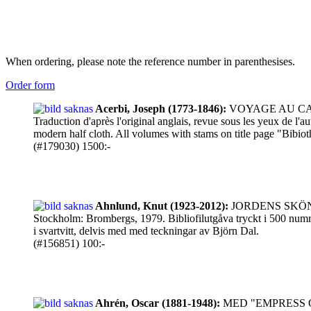
When ordering, please note the reference number in parenthesises.
Order form
Acerbi, Joseph (1773-1846):
VOYAGE AU CAP
Traduction d'après l'original anglais, revue sous les yeux de l'
modern half cloth. All volumes with stams on title page "Bibiot
(#179030) 1500:-
Ahnlund, Knut (1923-2012):
JORDENS SKÖNHET
Stockholm: Brombergs, 1979. Bibliofilutgåva tryckt i 500 numre
i svartvitt, delvis med med teckningar av Björn Dal.
(#156851) 100:-
Ahrén, Oscar (1881-1948):
MED "EMPRESS O