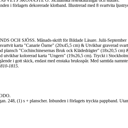
TS SKÖNASTE Ö. Sicilianska reseskildringar och studier.
nden i förlagets dekorerade klotband. Illustrerad med 8 svartvita ljustr
H SJÖSS. Månads-skrift för Bildade Läsare. Julii-September 
r svartvit karta "Canarie Öarne" (20x45,5 cm) & Utvikbar graverad sva
rad plansch "Cochinchinesernas Bruk ock Klädedrägter" (18x20,5 cm) &
d utvikbar kolorerad karta "Ungern" (19x26,5 cm). Tryckt i Stockholm:
ende i gott skick, endast med enstaka bruksspår. Med samtida namnteckn
1810-1815.
ODO.
an. 248, (1) s + planscher. Inbunden i förlagets tryckta pappband. Ut