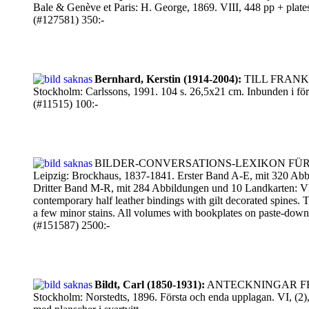
Bale & Genève et Paris: H. George, 1869. VIII, 448 pp + plates
(#127581) 350:-
Bernhard, Kerstin (1914-2004):
TILL FRAN
Stockholm: Carlssons, 1991. 104 s. 26,5x21 cm. Inbunden i förla
(#11515) 100:-
BILDER-CONVERSATIONS-LEXIKON FÜR DAS DE
Leipzig: Brockhaus, 1837-1841. Erster Band A-E, mit 320 Abb
Dritter Band M-R, mit 284 Abbildungen und 10 Landkarten: VI
contemporary half leather bindings with gilt decorated spines.
a few minor stains. All volumes with bookplates on paste-dow
(#151587) 2500:-
Bildt, Carl (1850-1931):
ANTECKNINGAR FRÅN 
Stockholm: Norstedts, 1896. Första och enda upplagan. VI, (2),