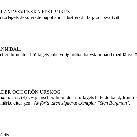
NLANDSSVENSKA FESTBOKEN.
örlagets dekorerade pappband. Illustrerad i färg och svartvitt.
ANNIBAL.
her. Inbunden i förlagets, obetydligt nötta, halvskinnband med färgat ö
DER OCH GRÖN URSKOG.
gan. 252, (4) s + planscher. Inbunden i förlagets halvklotband, främr
 märke efter gem.
Av författaren signerat exemplar "Sten Bergman".
cits.