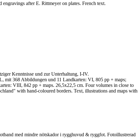
 engravings after E. Rittmeyer on plates. French text.
enntnisse und zur Unterhaltung, I-IV.
-L, mit 368 Abbildungen und 11 Landkarten: VI, 805 pp + maps;
rten: VIII, 842 pp + maps. 26,5x22,5 cm. Four volumes in close to
chland" with hand-coloured borders. Text, illustrations and maps with
klotband med mindre nötskador i rygghuvud & ryggfot. Fotoillustrerad