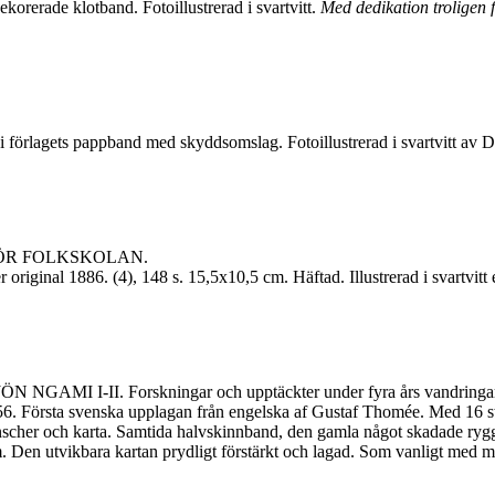
korerade klotband. Fotoillustrerad i svartvitt.
Med dedikation troligen f
 förlagets pappband med skyddsomslag. Fotoillustrerad i svartvitt av 
ÖR FOLKSKOLAN.
ginal 1886. (4), 148 s. 15,5x10,5 cm. Häftad. Illustrerad i svartvitt eft
ÖN NGAMI I-II. Forskningar och upptäckter under fyra års vandringar 
. Första svenska upplagan från engelska af Gustaf Thomée. Med 16 stålgr
lanscher och karta. Samtida halvskinnband, den gamla något skadade r
ym. Den utvikbara kartan prydligt förstärkt och lagad. Som vanligt med m