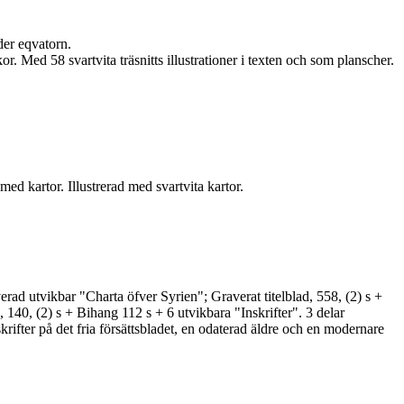
er eqvatorn.
 Med 58 svartvita träsnitts illustrationer i texten och som planscher.
d kartor. Illustrerad med svartvita kartor.
rad utvikbar "Charta öfver Syrien"; Graverat titelblad, 558, (2) s +
140, (2) s + Bihang 112 s + 6 utvikbara "Inskrifter". 3 delar
rifter på det fria försättsbladet, en odaterad äldre och en modernare