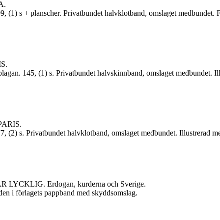
A.
(1) s + planscher. Privatbundet halvklotband, omslaget medbundet. Foto
S.
gan. 145, (1) s. Privatbundet halvskinnband, omslaget medbundet. Ill
PARIS.
 (2) s. Privatbundet halvklotband, omslaget medbundet. Illustrerad me
CKLIG. Erdogan, kurderna och Sverige.
nden i förlagets pappband med skyddsomslag.