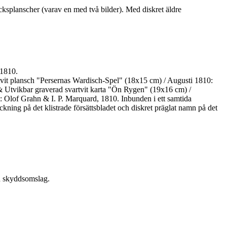
ycksplanscher (varav en med två bilder). Med diskret äldre
1810.
rtvit plansch "Persernas Wardisch-Spel" (18x15 cm) / Augusti 1810:
 Utvikbar graverad svartvit karta "Ön Rygen" (19x16 cm) /
 Olof Grahn & I. P. Marquard, 1810. Inbunden i ett samtida
ing på det klistrade försättsbladet och diskret präglat namn på det
an skyddsomslag.