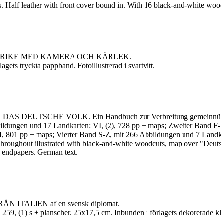
. Half leather with front cover bound in. With 16 black-and-white wood
KRIKE MED KAMERA OCH KÄRLEK.
gets tryckta pappband. Fotoillustrerad i svartvitt.
UTSCHE VOLK. Ein Handbuch zur Verbreitung gemeinnütziger K
ildungen und 17 Landkarten: VI, (2), 728 pp + maps; Zweiter Band F
, 801 pp + maps; Vierter Band S-Z, mit 266 Abbildungen und 7 Landka
 Throughout illustrated with black-and-white woodcuts, map over "Deuts
n endpapers. German text.
ITALIEN af en svensk diplomat.
 259, (1) s + planscher. 25x17,5 cm. Inbunden i förlagets dekorerade 