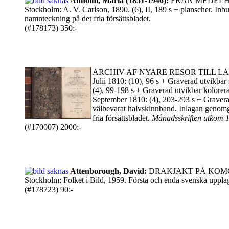
Anholm, Maria (1851-1946):
FRÅN MEDELHAFVE
Stockholm: A. V. Carlson, 1890. (6), II, 189 s + planscher. Inbu
namnteckning på det fria försättsbladet.
(#178173) 350:-
ARCHIV AF NYARE RESOR TILL LANDS OC
Julii 1810: (10), 96 s + Graverad utvikba
(4), 99-198 s + Graverad utvikbar kolore
September 1810: (4), 203-293 s + Gravera
välbevarat halvskinnband. Inlagan genomgå
fria försättsbladet.
Månadsskriften utkom 
(#170007) 2000:-
Attenborough, David:
DRAKJAKT PÅ KOM
Stockholm: Folket i Bild, 1959. Första och enda svenska upplag
(#178723) 90:-