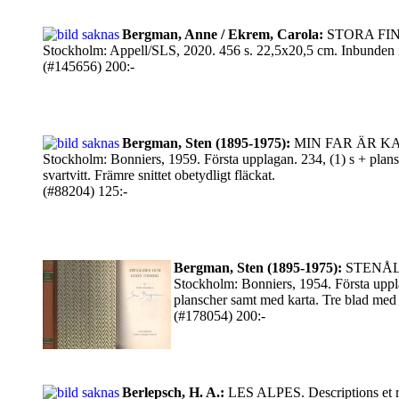
Bergman, Anne / Ekrem, Carola:
STORA FI
Stockholm: Appell/SLS, 2020. 456 s. 22,5x20,5 cm. Inbunden i f
(#145656) 200:-
Bergman, Sten (1895-1975):
MIN FAR ÄR K
Stockholm: Bonniers, 1959. Första upplagan. 234, (1) s + plansc
svartvitt. Främre snittet obetydligt fläckat.
(#88204) 125:-
Bergman, Sten (1895-1975):
STENÅL
Stockholm: Bonniers, 1954. Första uppla
planscher samt med karta. Tre blad med
(#178054) 200:-
Berlepsch, H. A.:
LES ALPES. Descriptions et ré