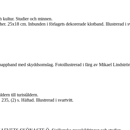
ultur. Studier och minnen.
r. 25x18 cm. Inbunden i förlagets dekorerade klotband. Illustrerad i sva
 pappband med skyddsomslag. Fotoillustrerad i färg av Mikael Lindströ
ern till turiståldern.
 (2) s. Häftad. Illustrerad i svartvitt.