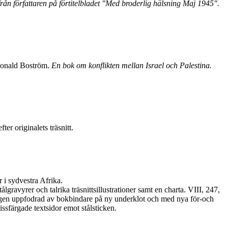
rån författaren på förtitelbladet "Med broderlig hälsning Maj 1945".
Donald Boström.
En bok om konflikten mellan Israel och Palestina.
er originalets träsnitt.
i sydvestra Afrika.
avyrer och talrika träsnittsillustrationer samt en charta. VIII, 247,
yggen uppfodrad av bokbindare på ny underklot och med nya för-och
issfärgade textsidor emot stålsticken.