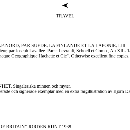
TRAVEL
-NORD, PAR SUEDE, LA FINLANDE ET LA LAPONIE, I-III.
auteur, par Joseph Lavallée. Paris: Levrault, Schoell et Comp., An XII 
heque Geographique Hachette et Cie". Otherwise excellent fine copies. 
. Singalesiska minnen och myter.
rade och signerade exemplar med en extra färgillustration av Björn Dal
F BRITAIN" JORDEN RUNT 1938.