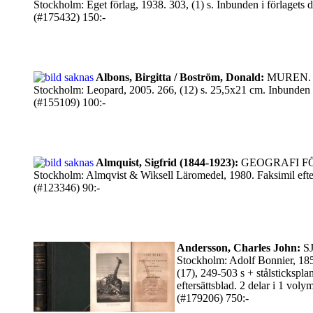
Stockholm: Eget förlag, 1938. 303, (1) s. Inbunden i förlagets de
(#175432) 150:-
Albons, Birgitta / Boström, Donald:
MUREN.
Stockholm: Leopard, 2005. 266, (12) s. 25,5x21 cm. Inbunden i
(#155109) 100:-
Almquist, Sigfrid (1844-1923):
GEOGRAFI F
Stockholm: Almqvist & Wiksell Läromedel, 1980. Faksimil efter ori
(#123346) 90:-
Andersson, Charles John:
SJ
Stockholm: Adolf Bonnier, 1856
(17), 249-503 s + stålsticksp
eftersättsblad. 2 delar i 1 vol
(#179206) 750:-