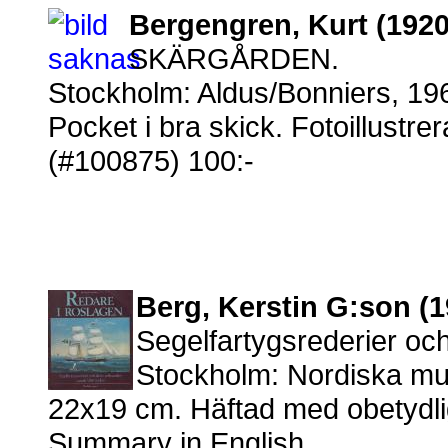
Bergengren, Kurt (1920
SKÄRGÅRDEN.
Stockholm: Aldus/Bonniers, 196
Pocket i bra skick. Fotoillustrera
(#100875) 100:-
Berg, Kerstin G:son (1
Segelfartygsrederier oc
Stockholm: Nordiska mu
22x19 cm. Häftad med obetydliga
Summary in English.