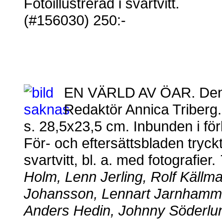
Fotoillustrerad i svartvitt.
(#156030) 250:-
EN VÄRLD AV ÖAR. Den 
Redaktör Annica Triberg
s. 28,5x23,5 cm. Inbunden i f
För- och eftersättsbladen tryckta
svartvitt, bl. a. med fotografier.
T
Holm, Lenn Jerling, Rolf Källma
Johansson, Lennart Jarnhammar,
Anders Hedin, Johnny Söderlun