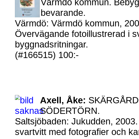
Värmdö kommun. Bebyggel
bevarande.
Värmdö: Värmdö kommun, 2000.
Övervägande fotoillustrerad i sv
byggnadsritningar.
(#166515) 100:-
Axell, Åke:
SKÄRGÅRDS
SÖDERTÖRN.
Saltsjöbaden: Jukudden, 2003. 1
svartvitt med fotografier och kar