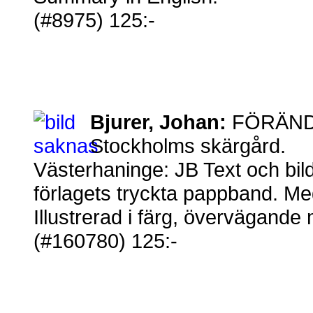
(#8975) 125:-
Bjurer, Johan:
FÖRÄNDR
Stockholms skärgård.
Västerhaninge: JB Text och bil
förlagets tryckta pappband. Med 
Illustrerad i färg, övervägande 
(#160780) 125:-