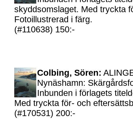
skyddsomslaget. Med tryckta för
Fotoillustrerad i färg.
(#110638) 150:-
Colbing, Sören:
ALINGEN
Nynäshamn: Skärgårdsfot
Inbunden i förlagets tit
Med tryckta för- och eftersättsbl
(#170531) 200:-