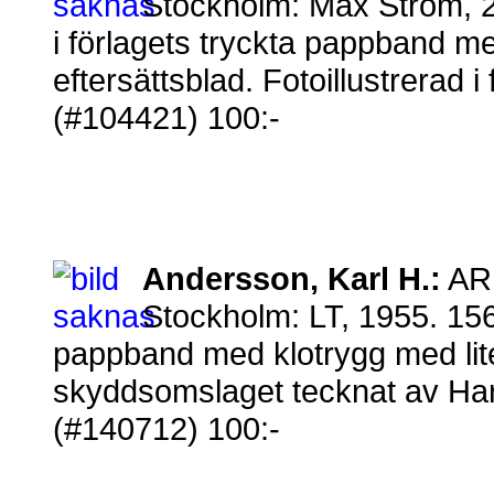
Stockholm: Max Ström, 2
i förlagets tryckta pappband me
eftersättsblad. Fotoillustrerad 
(#104421) 100:-
Andersson, Karl H.:
AR
Stockholm: LT, 1955. 156,
pappband med klotrygg med lite
skyddsomslaget tecknat av Har
(#140712) 100:-