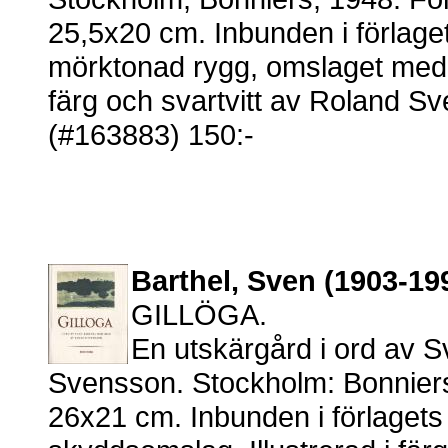
25,5x20 cm. Inbunden i förlage
mörktonad rygg, omslaget medb
färg och svartvitt av Roland S
(#163883) 150:-
Barthel, Sven (1903-19
GILLÖGA.
En utskärgård i ord av S
Svensson. Stockholm: Bonniers,
26x21 cm. Inbunden i förlaget