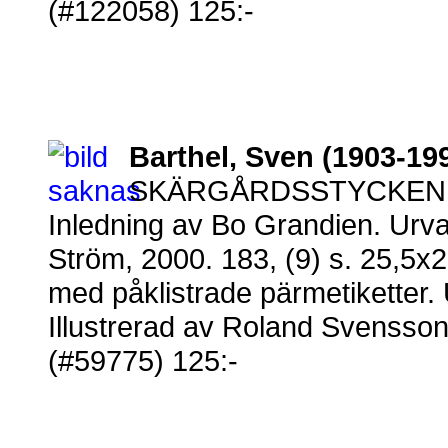
(#122058) 125:-
Barthel, Sven (1903-19
SKÄRGÅRDSSTYCKEN
Inledning av Bo Grandien. Urv
Ström, 2000. 183, (9) s. 25,5x2
med påklistrade pärmetiketter.
Illustrerad av Roland Svensson, 
(#59775) 125:-