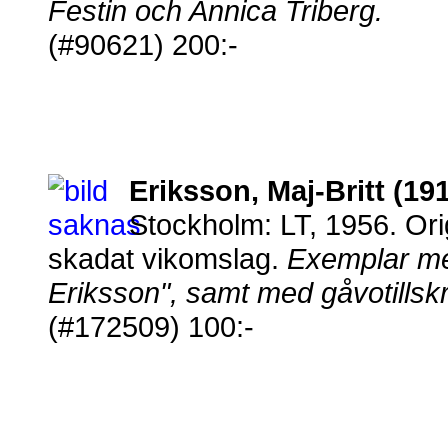
Festin och Annica Triberg.
(#90621) 200:-
Eriksson, Maj-Britt (19
Stockholm: LT, 1956. Ori
skadat vikomslag.
Exemplar med
Eriksson", samt med gåvotillskrift
(#172509) 100:-