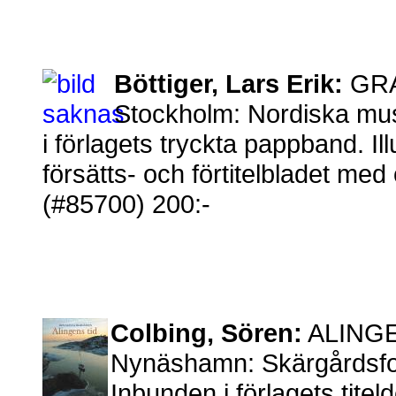
Böttiger, Lars Erik:
GRA
Stockholm: Nordiska mus
i förlagets tryckta pappband. Illu
försätts- och förtitelbladet med
(#85700) 200:-
Colbing, Sören:
ALINGEN
Nynäshamn: Skärgårdsfot
Inbunden i förlagets tite