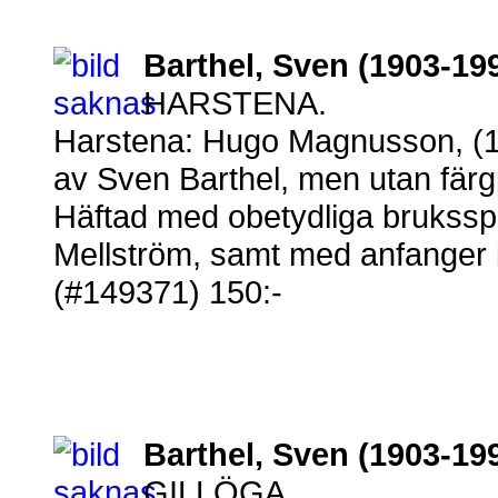
Barthel, Sven (1903-199
HARSTENA.
Harstena: Hugo Magnusson, (19
av Sven Barthel, men utan färg
Häftad med obetydliga bruksspår.
Mellström, samt med anfanger i 
(#149371) 150:-
Barthel, Sven (1903-19
GILLÖGA.