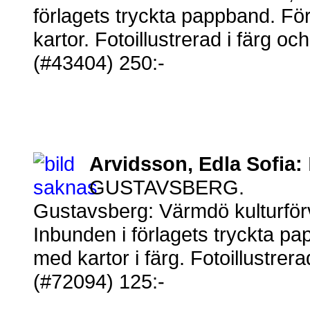
förlagets tryckta pappband. Fö
kartor. Fotoillustrerad i färg oc
(#43404) 250:-
Arvidsson, Edla Sofia:
GUSTAVSBERG.
Gustavsberg: Värmdö kulturförv
Inbunden i förlagets tryckta pa
med kartor i färg. Fotoillustrerad
(#72094) 125:-