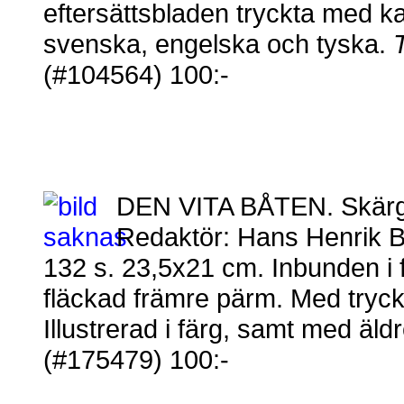
eftersättsbladen tryckta med kar
svenska, engelska och tyska.
T
(#104564) 100:-
DEN VITA BÅTEN. Skärgå
Redaktör: Hans Henrik B
132 s. 23,5x21 cm. Inbunden i
fläckad främre pärm. Med tryckta
Illustrerad i färg, samt med äldr
(#175479) 100:-