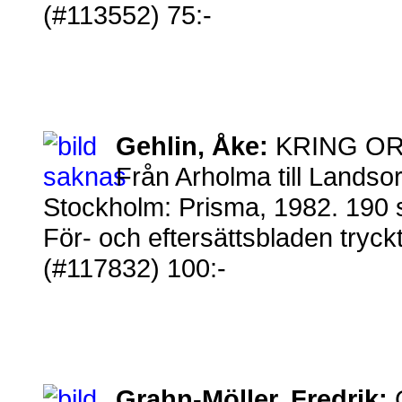
(#113552) 75:-
Gehlin, Åke:
KRING OR
Från Arholma till Landsor
Stockholm: Prisma, 1982. 190 s
För- och eftersättsbladen tryckta
(#117832) 100:-
Grahn-Möller, Fredrik: