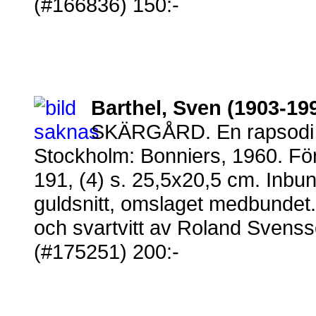
(#166836) 150:-
Barthel, Sven (1903-19
SKÄRGÅRD. En rapsodi i 
Stockholm: Bonniers, 1960. Fö
191, (4) s. 25,5x20,5 cm. Inbu
guldsnitt, omslaget medbundet. 
och svartvitt av Roland Svenss
(#175251) 200:-