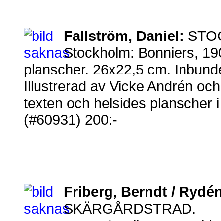
Fallström, Daniel:
STO
Stockholm: Bonniers, 190
planscher. 26x22,5 cm. Inbunden
Illustrerad av Vicke Andrén o
texten och helsides planscher i 
(#60931) 200:-
Friberg, Berndt / Rydé
SKÄRGÅRDSTRAD.