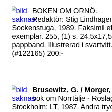
BOKEN OM ORNÖ.
Redaktör: Stig Lindhag
Sockenstuga, 1989. Faksimil eft
exemplar. 255, (1) s. 24,5x17,5
pappband. Illustrerad i svartvitt
(#122165) 200:-
Brusewitz, G. / Morger, 
bok om Norrtälje - Ros
Stockholm: LT, 1987. Andra try