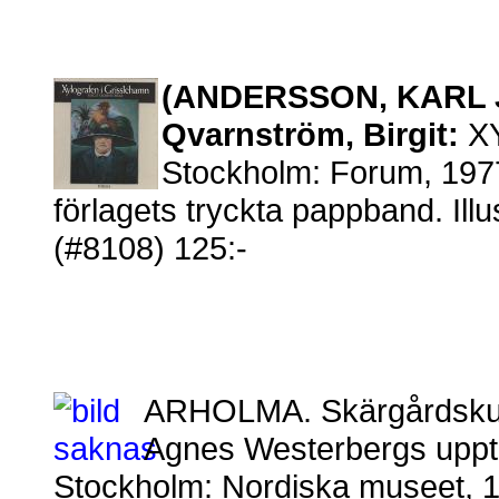
(ANDERSSON, KARL J
Qvarnström, Birgit:
XY
Stockholm: Forum, 1977
förlagets tryckta pappband. Illus
(#8108) 125:-
ARHOLMA. Skärgårdskultu
Agnes Westerbergs upptec
Stockholm: Nordiska museet, 19