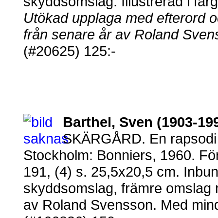
skyddsomslag. Illustrerad i fär
Utökad upplaga med efterord och
från senare år av Roland Sven
(#20625) 125:-
Barthel, Sven (1903-19
SKÄRGÅRD. En rapsodi i 
Stockholm: Bonniers, 1960. Fö
191, (4) s. 25,5x20,5 cm. Inbu
skyddsomslag, främre omslag me
av Roland Svensson. Med mindre 