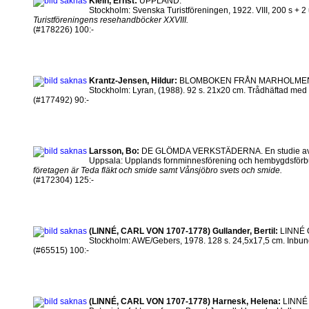
Klein, Ernst:
UPPLAND.
Stockholm: Svenska Turistföreningen, 1922. VIII, 200 s + 2 ut
Turistföreningens resehandböcker XXVIII.
(#178226) 100:-
Krantz-Jensen, Hildur:
BLOMBOKEN FRÅN MARHOLME
Stockholm: Lyran, (1988). 92 s. 21x20 cm. Trådhäftad med 
(#177492) 90:-
Larsson, Bo:
DE GLÖMDA VERKSTÄDERNA. En studie av tv
Uppsala: Upplands fornminnesförening och hembygdsförbund,
företagen är Teda fläkt och smide samt Vånsjöbro svets och smide.
(#172304) 125:-
(LINNÉ, CARL VON 1707-1778) Gullander, Bertil:
LINNÉ O
Stockholm: AWE/Gebers, 1978. 128 s. 24,5x17,5 cm. Inbunden 
(#65515) 100:-
(LINNÉ, CARL VON 1707-1778) Harnesk, Helena:
LINNÉ 