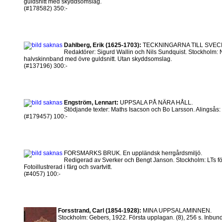
guldsnitt med skyddsomslag.
(#178582) 350:-
Dahlberg, Erik (1625-1703):
TECKNINGARNA TILL SVECIA
Redaktörer: Sigurd Wallin och Nils Sundquist. Stockholm: No
halvskinnband med övre guldsnitt. Utan skyddsomslag.
(#137196) 300:-
Engström, Lennart:
UPPSALA PÅ NÄRA HÅLL.
Stödjande texter: Maths Isacson och Bo Larsson. Alingsås: H
(#179457) 100:-
FORSMARKS BRUK. En uppländsk herrgårdsmiljö.
Redigerad av Sverker och Bengt Janson. Stockholm: LTs för
Fotoillustrerad i färg och svartvitt.
(#4057) 100:-
Forsstrand, Carl (1854-1928):
MINA UPPSALAMINNEN.
Stockholm: Gebers, 1922. Första upplagan. (8), 256 s. Inbunde