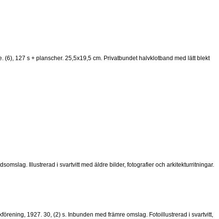
(6), 127 s + planscher. 25,5x19,5 cm. Privatbundet halvklotband med lätt blekt
ag. Illustrerad i svartvitt med äldre bilder, fotografier och arkitekturritningar.
örening, 1927. 30, (2) s. Inbunden med främre omslag. Fotoillustrerad i svartvitt,