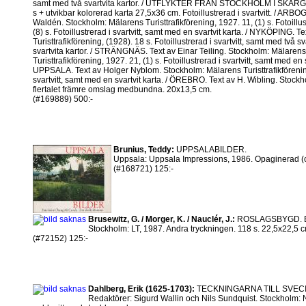
samt med två svartvita kartor. / UTFLYKTER FRÅN STOCKHOLM I SKÄR
s + utvikbar kolorerad karta 27,5x36 cm. Fotoillustrerad i svartvitt. / ARBOG
Waldén. Stockholm: Mälarens Turisttrafikförening, 1927. 11, (1) s. Fotoi
(8) s. Fotoillustrerad i svartvitt, samt med en svartvit karta. / NYKÖPING. T
Turisttrafikförening, (1928). 18 s. Fotoillustrerad i svartvitt, samt med två 
svartvita kartor. / STRÄNGNÄS. Text av Einar Teiling. Stockholm: Mälarens 
Turisttrafikförening, 1927. 21, (1) s. Fotoillustrerad i svartvitt, samt med en
UPPSALA. Text av Holger Nyblom. Stockholm: Mälarens Turisttrafikförening, 1
svartvitt, samt med en svartvit karta. / ÖREBRO. Text av H. Wibling. Stockhol
flertalet främre omslag medbundna. 20x13,5 cm.
(#169889) 500:-
Brunius, Teddy:
UPPSALABILDER.
Uppsala: Uppsala Impressions, 1986. Opaginerad (ca
(#168721) 125:-
Brusewitz, G. / Morger, K. / Nauclér, J.:
ROSLAGSBYGD. En 
Stockholm: LT, 1987. Andra tryckningen. 118 s. 22,5x22,5 cm
(#72152) 125:-
Dahlberg, Erik (1625-1703):
TECKNINGARNA TILL SVECIA
Redaktörer: Sigurd Wallin och Nils Sundquist. Stockholm: N