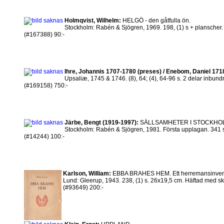
Holmqvist, Wilhelm:
HELGÖ - den gåtfulla ön.
Stockholm: Rabén & Sjögren, 1969. 198, (1) s + planscher. I
(#167388) 90:-
Ihre, Johannis 1707-1780 (preses) / Enebom, Daniel 171
Upsaliæ, 1745 & 1746. (8), 64; (4), 64-96 s. 2 delar inbund
(#169158) 750:-
Järbe, Bengt (1919-1997):
SÄLLSAMHETER I STOCKHOL
Stockholm: Rabén & Sjögren, 1981. Första upplagan. 341 s. In
(#14244) 100:-
Karlson, William:
EBBA BRAHES HEM. Ett herremansinventa
Lund: Gleerup, 1943. 238, (1) s. 26x19,5 cm. Häftad med skad
(#93649) 200:-