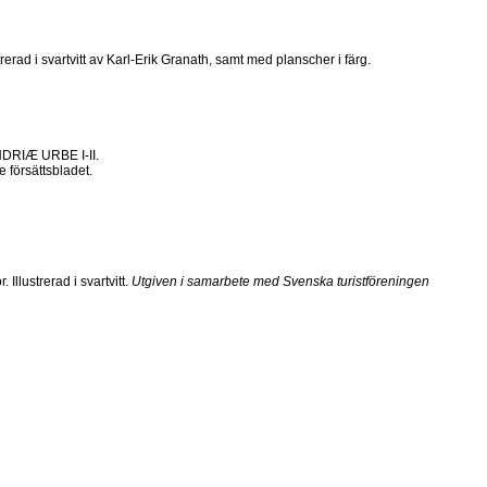
rad i svartvitt av Karl-Erik Granath, samt med planscher i färg.
RIÆ URBE I-II.
 försättsbladet.
llustrerad i svartvitt.
Utgiven i samarbete med Svenska turistföreningen