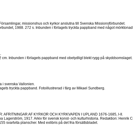
ingar, missionshus och kyrkor anslutna till Svenska Missionsförbundet.
undet, 1988. 272 s. Inbunden i förlagets tryckta pappband med något mörktonad rygg
.
 cm. Inbunden i förlagets pappband med obetydligt blekt rygg på skyddsomslaget. F
 svenska Vallonien.
agets tryckta pappband. Fotoillustrerad i färg av Mikael Sundberg.
AFRITNINGAR AF KYRKOR OCH KYRKVAPEN I UPLAND 1676-1685, I-II.
Lagerström, 1917. Arkiv för svensk konst- och kulturhistoria. Redaktion: Henrik Co
55 svartvita planscher. Med exlibris på det fria försättsbladet.