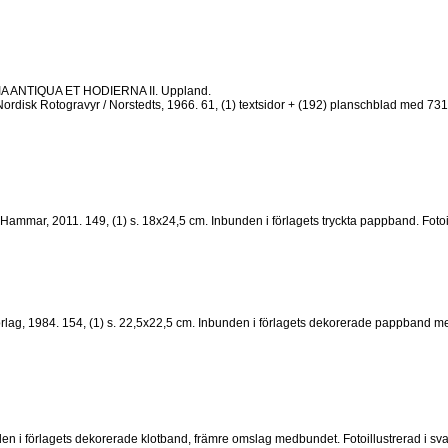
 ANTIQUA ET HODIERNA II. Uppland.
rdisk Rotogravyr / Norstedts, 1966. 61, (1) textsidor + (192) planschblad med 731 av
ammar, 2011. 149, (1) s. 18x24,5 cm. Inbunden i förlagets tryckta pappband. Fotoillu
lag, 1984. 154, (1) s. 22,5x22,5 cm. Inbunden i förlagets dekorerade pappband med 
n i förlagets dekorerade klotband, främre omslag medbundet. Fotoillustrerad i svart