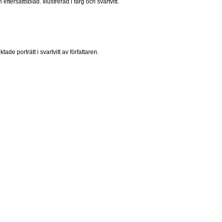
ersättsblad. Illustrerad i färg och svartvitt.
de porträtt i svartvitt av författaren.