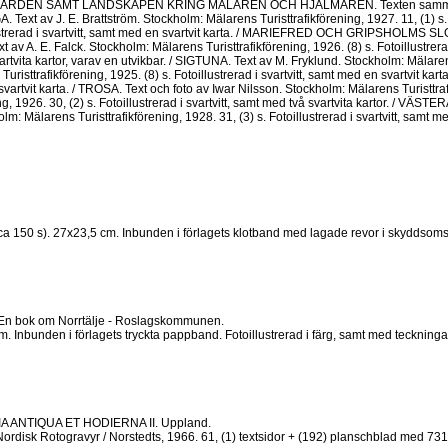
GÅRDEN SAMT LANDSKAPEN KRING MÄLAREN OCH HJÄLMAREN. Texten sammanfattad a
A. Text av J. E. Brattström. Stockholm: Mälarens Turisttrafikförening, 1927. 11, (1) s.
llustrerad i svartvitt, samt med en svartvit karta. / MARIEFRED OCH GRIPSHOLMS SL
ext av A. E. Falck. Stockholm: Mälarens Turisttrafikförening, 1926. (8) s. Fotoillustre
svartvita kartor, varav en utvikbar. / SIGTUNA. Text av M. Fryklund. Stockholm: Mälarens
Turisttrafikförening, 1925. (8) s. Fotoillustrerad i svartvitt, samt med en svartvit
 svartvit karta. / TROSA. Text och foto av Iwar Nilsson. Stockholm: Mälarens Turisttrafi
926. 30, (2) s. Fotoillustrerad i svartvitt, samt med två svartvita kartor. / VÄSTERÅ
m: Mälarens Turisttrafikförening, 1928. 31, (3) s. Fotoillustrerad i svartvitt, samt me
 150 s). 27x23,5 cm. Inbunden i förlagets klotband med lagade revor i skyddsomsl
bok om Norrtälje - Roslagskommunen.
. Inbunden i förlagets tryckta pappband. Fotoillustrerad i färg, samt med teckninga
 ANTIQUA ET HODIERNA II. Uppland.
ordisk Rotogravyr / Norstedts, 1966. 61, (1) textsidor + (192) planschblad med 731