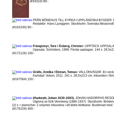
(#34310) 90:-
FRÅN BÖNEHUS TILL KYRKA I UPPLÄNDSKA BYGDER. Församl
Redaktör: Hans Ljunggren. Stockholm: Svenska Missionsförb
(#163330) 90:-
Frängsmyr, Tore / Åsberg, Christer:
UPPTÄCK UPPSALA
Uppsala: Schröders, 1998. Första upplagan. 144 s. 28,5x22
(#172126) 100:-
Grälls, Annika / Ekman, Tomas:
VALLONVÄGAR. En vecka i
Karlstad: Votum, 2011. 191 s. 28,5x23,5 cm. Inbunden i förl
(#167564) 150:-
(Hadorph, Johan 1630-1693).
JOHAN HADORPHS RESOR: 
Utgivna av Erik Vennberg (1886-1937). Stockholm: Bröderna 
(2) s + planscher. 2 volymer inbundna i ett äldre klotband. Illustrerad med 1
(#176229) 400:-