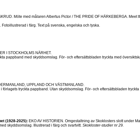
D. Möte med målaren Albertus Pictor / THE PRIDE OF HÄRKEBERGA. Meet the
Fotoillustrerad i färg. Text på svenska, engelska och tyska.
TER I STOCKHOLMS NÄRHET.
kta pappband med skyddsomslag. För- och eftersättsbladen tryckta med översiktskartor
DERMANLAND, UPPLAND OCH VÄSTMANLAND.
förlagets tryckta pappband. Utan skyddsomslag. För- och eftersättsbladen tryckta med
et (1928-2025):
EKO AV HISTORIEN. Omgestaltning av Skoklosters slott under Ma
ed skyddsomslag. Illustrerad i färg och svartvitt.
Skokloster-studier nr 29.