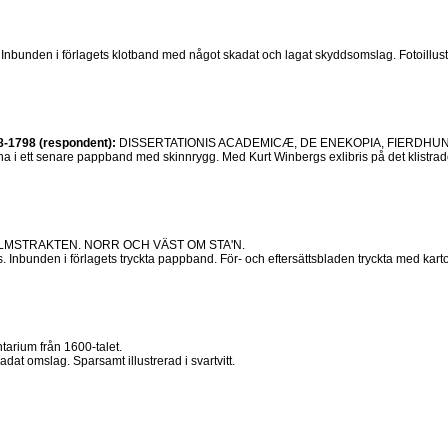
nbunden i förlagets klotband med något skadat och lagat skyddsomslag. Fotoillustre
8-1798 (respondent):
DISSERTATIONIS ACADEMICÆ, DE ENEKOPIA, FIERDHUND
na i ett senare pappband med skinnrygg. Med Kurt Winbergs exlibris på det klistrade
MSTRAKTEN. NORR OCH VÄST OM STA'N.
bunden i förlagets tryckta pappband. För- och eftersättsbladen tryckta med kartor. I
rium från 1600-talet.
at omslag. Sparsamt illustrerad i svartvitt.