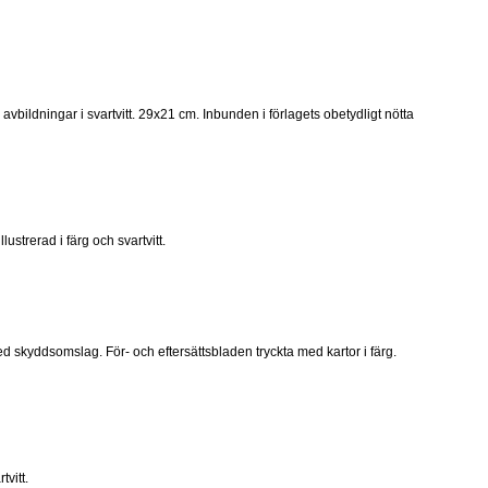
bildningar i svartvitt. 29x21 cm. Inbunden i förlagets obetydligt nötta
strerad i färg och svartvitt.
skyddsomslag. För- och eftersättsbladen tryckta med kartor i färg.
vitt.