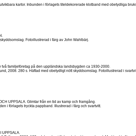
vikbara kartor. Inbunden i förlagets titeldekorerade klotband med obetydliga bruksspår
N.
skyddsomslag. Fotoillustrerad i färg av John Wahlbärj.
å familjeföretag på den uppländska landsbygden ca 1930-2000.
 2008. 280 s. Häftad med obetydligt nött skyddsomslag. Fotoillustrerad i svartvit
CH UPPSALA. Glimtar från en tid av kamp och framgång.
i förlagets tryckta pappband. Illustrerad i färg och svartvitt.
I UPPSALA.