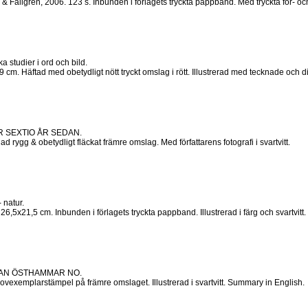
Fallgren, 2006. 123 s. Inbunden i förlagets tryckta pappband. Med tryckta för- och eft
tudier i ord och bild.
cm. Häftad med obetydligt nött tryckt omslag i rött. Illustrerad med tecknade och dikta
R SEXTIO ÅR SEDAN.
 rygg & obetydligt fläckat främre omslag. Med författarens fotografi i svartvitt.
natur.
5x21,5 cm. Inbunden i förlagets tryckta pappband. Illustrerad i färg och svartvitt.
TAN ÖSTHAMMAR NO.
vexemplarstämpel på främre omslaget. Illustrerad i svartvitt. Summary in English.