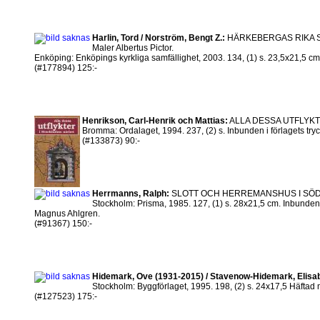
Harlin, Tord / Norström, Bengt Z.:
HÄRKEBERGAS RIKA SKRU
Maler Albertus Pictor.
Enköping: Enköpings kyrkliga samfällighet, 2003. 134, (1) s. 23,5x21,5 cm. 
(#177894) 125:-
Henrikson, Carl-Henrik och Mattias:
ALLA DESSA UTFLYK
Bromma: Ordalaget, 1994. 237, (2) s. Inbunden i förlagets tryc
(#133873) 90:-
Herrmanns, Ralph:
SLOTT OCH HERREMANSHUS I SÖ
Stockholm: Prisma, 1985. 127, (1) s. 28x21,5 cm. Inbunden i 
Magnus Ahlgren.
(#91367) 150:-
Hidemark, Ove (1931-2015) / Stavenow-Hidemark, Elisab
Stockholm: Byggförlaget, 1995. 198, (2) s. 24x17,5 Häftad m
(#127523) 175:-