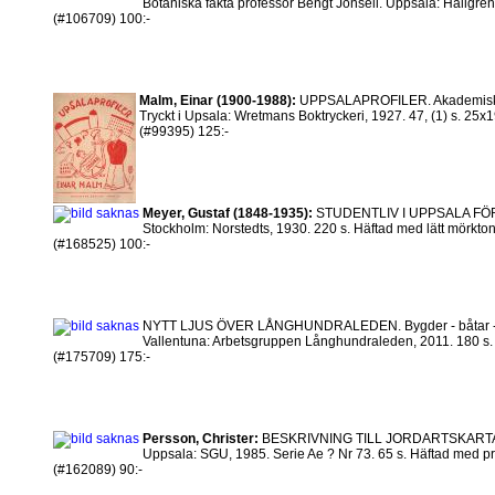
Botaniska fakta professor Bengt Jonsell. Uppsala: Hallgren & 
(#106709) 100:-
Malm, Einar (1900-1988):
UPPSALAPROFILER. Akademiska s
Tryckt i Upsala: Wretmans Boktryckeri, 1927. 47, (1) s. 25x19 
(#99395) 125:-
Meyer, Gustaf (1848-1935):
STUDENTLIV I UPPSALA FÖ
Stockholm: Norstedts, 1930. 220 s. Häftad med lätt mörktonad
(#168525) 100:-
NYTT LJUS ÖVER LÅNGHUNDRALEDEN. Bygder - båtar - 
Vallentuna: Arbetsgruppen Långhundraleden, 2011. 180 s. 26,
(#175709) 175:-
Persson, Christer:
BESKRIVNING TILL JORDARTSKAR
Uppsala: SGU, 1985. Serie Ae ? Nr 73. 65 s. Häftad med pro
(#162089) 90:-