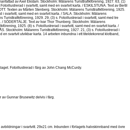
v Axel Ekstam. Stockholm: Mälarens Turisttrafikförening, 1927. 63, (1)
 Fotoillustrerad i svartvitt, samt med en svartvit karta. / ESKILSTUNA. Text av Bertil
OTT. Texten av Mårten Stenberg. Stockholm: Mälarens Turisttrafikförening, 1925.
rad i svartvitt, samt med en svartvit karta. / SALA. Stockholm: Mälarens
 Turisttrafikförening, 1929. 29, (3) s. Fotoillustrerad i svartvitt, samt med tre
 karta. / SÖDERTÄLJE. Text av Ivar Thor Thunberg. Stockholm: Mälarens
kförening, 1925. (8) s. Fotoillustrerad i svartvitt, samt med en svartvit karta. /
S. Stockholm: Mälarens Turisttrafikförening, 1927. 21, (3) s. Fotoillustrerad i
d en svartvit utvikbar karta. 14 arbeten inbundna i ett titeldekorerat klotband,
aget. Fotoillustrerad i färg av John Chang McCurdy.
r av Gunnar Brusewitz delvis i färg.
 avbildningar i svartvitt. 29x21 cm. Inbunden i förlagets halvskinnband med övre