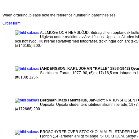
When ordering, please note the reference number in parenthesises.
Order form
ALLMOGE OCH HEMSLÖJD. Bidrag till en uppländsk kultur
Utgivna under reaktion av Arvid Julius. Uppsala: Akademis
och nött rygg. Illustrerad i svartvitt med fotografier, teckningar och arkitekt
(#146165) 200:-
(ANDERSSON, KARL JOHAN "KALLE" 1853-1942) Qvarns
Stockholm: Forum, 1977. 90, (6) s. 17x16,5 cm. Inbunden i för
(#8108) 125:-
Bergman, Mats / Montelius, Jan-Olof:
NATIONSHUSEN I UPP
Uppsala: Upsala studenters jubileumskommitterade, 1977. XXV
(#172666) 200:-
BROSCHYRER ÖVER STOCKHOLM M. FL. STÄDER I M
Fjorton (14) arbeten enligt följande: STOCKHOLM. Slottet - 