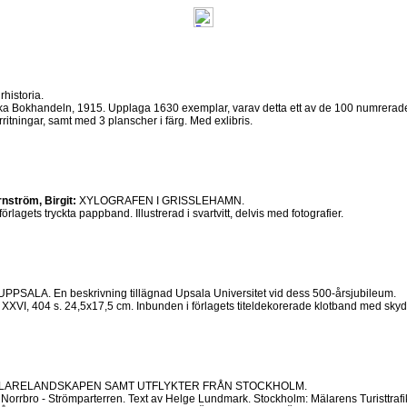
historia.
ka Bokhandeln, 1915. Upplaga 1630 exemplar, varav detta ett av de 100 numrerade. 
urritningar, samt med 3 planscher i färg. Med exlibris.
tröm, Birgit:
XYLOGRAFEN I GRISSLEHAMN.
lagets tryckta pappband. Illustrerad i svartvitt, delvis med fotografier.
SALA. En beskrivning tillägnad Upsala Universitet vid dess 500-årsjubileum.
I, 404 s. 24,5x17,5 cm. Inbunden i förlagets titeldekorerade klotband med skyddsomsl
ÄLARELANDSKAPEN SAMT UTFLYKTER FRÅN STOCKHOLM.
Norrbro - Strömparterren. Text av Helge Lundmark. Stockholm: Mälarens Turisttrafikf